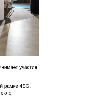
нимает участие
ой рамке 4SG,
текло,