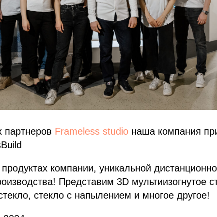
х партнеров
Frameless studio
наша компания при
Build
 продуктах компании, уникальной дистанционн
оизводства! Представим 3D мультиизогнутое с
текло, стекло с напылением и многое другое!